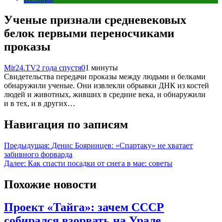
Ученые признали средневековых
белок первыми переносчиками
проказы
Mir24.TV
2 года спустя
0
1 минуты
Свидетельства передачи проказы между людьми и белками
обнаружили ученые. Они извлекли обрывки ДНК из костей
людей и животных, живших в средние века, и обнаружили
и в тех, и в других…
Навигация по записям
Предыдущая:
Денис Бояринцев: «Спартаку» не хватает
забивного форварда
Далее:
Как спасти посадки от снега в мае: советы
Похожие новости
Проект «Тайга»: зачем СССР
собирался взорвать на Урале