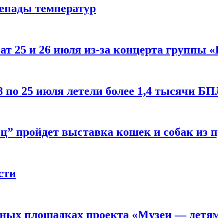
репады температур
т 25 и 26 июля из-за концерта группы «
8 по 25 июля летели более 1,4 тысячи Б
ц” пройдет выставка кошек и собак из 
сти
рных площадках проекта «Музеи — детя