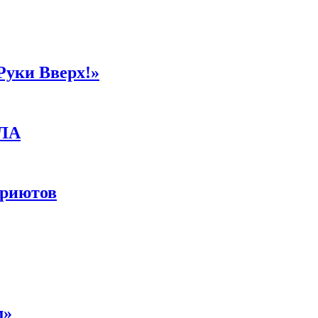
Руки Вверх!»
ПЛА
приютов
м»