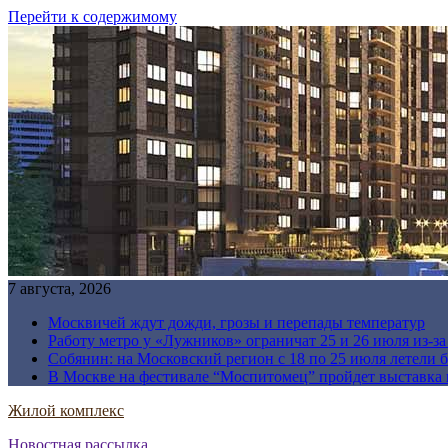
Перейти к содержимому
7 августа, 2026
Москвичей ждут дожди, грозы и перепады температур
Работу метро у «Лужников» ограничат 25 и 26 июля из-з
Собянин: на Московский регион с 18 по 25 июля летели 
В Москве на фестивале “Моспитомец” пройдет выставка 
Жилой комплекс
Новостная рассылка