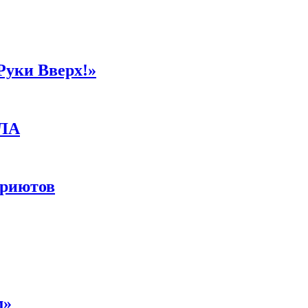
Руки Вверх!»
ПЛА
приютов
м»