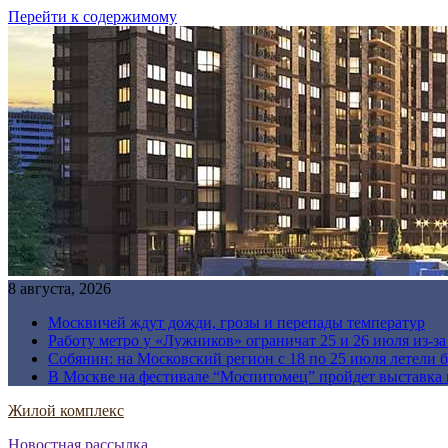
Перейти к содержимому
8 августа, 2026
Москвичей ждут дожди, грозы и перепады температур
Работу метро у «Лужников» ограничат 25 и 26 июля из-з
Собянин: на Московский регион с 18 по 25 июля летели 
В Москве на фестивале “Моспитомец” пройдет выставка 
Жилой комплекс
Новостная рассылка