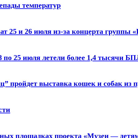
репады температур
т 25 и 26 июля из-за концерта группы «
8 по 25 июля летели более 1,4 тысячи Б
ц” пройдет выставка кошек и собак из 
сти
рных площадках проекта «Музеи — детя