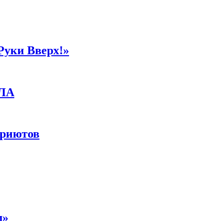
Руки Вверх!»
ПЛА
приютов
м»