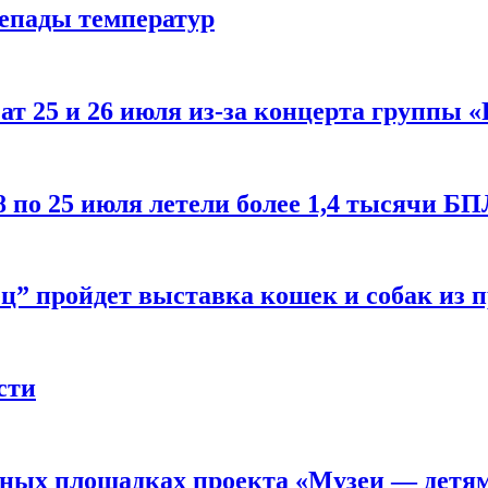
репады температур
т 25 и 26 июля из-за концерта группы «
8 по 25 июля летели более 1,4 тысячи Б
ц” пройдет выставка кошек и собак из 
сти
рных площадках проекта «Музеи — детя