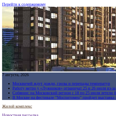
Перейти к содержимому
7 августа, 2026
Москвичей ждут дожди, грозы и перепады температур
Работу метро у «Лужников» ограничат 25 и 26 июля из-з
Собянин: на Московский регион с 18 по 25 июля летели 
В Москве на фестивале “Моспитомец” пройдет выставка 
Жилой комплекс
Новостная рассылка