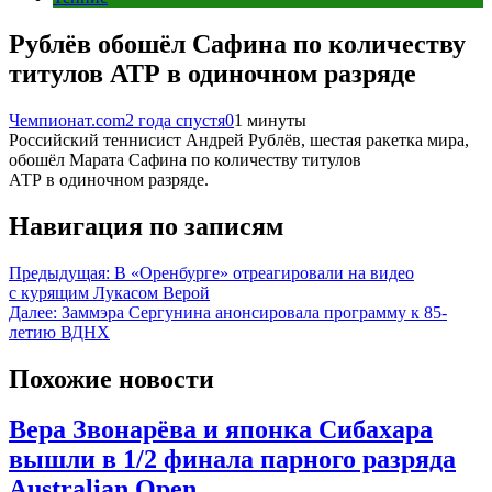
Рублёв обошёл Сафина по количеству
титулов АТР в одиночном разряде
Чемпионат.com
2 года спустя
0
1 минуты
Российский теннисист Андрей Рублёв, шестая ракетка мира,
обошёл Марата Сафина по количеству титулов
АТР в одиночном разряде.
Навигация по записям
Предыдущая:
В «Оренбурге» отреагировали на видео
с курящим Лукасом Верой
Далее:
Заммэра Сергунина анонсировала программу к 85-
летию ВДНХ
Похожие новости
Вера Звонарёва и японка Сибахара
вышли в 1/2 финала парного разряда
Australian Open