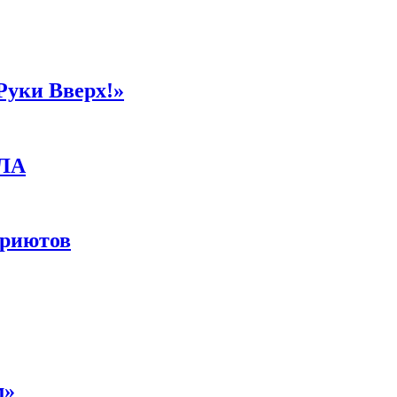
Руки Вверх!»
ПЛА
приютов
м»