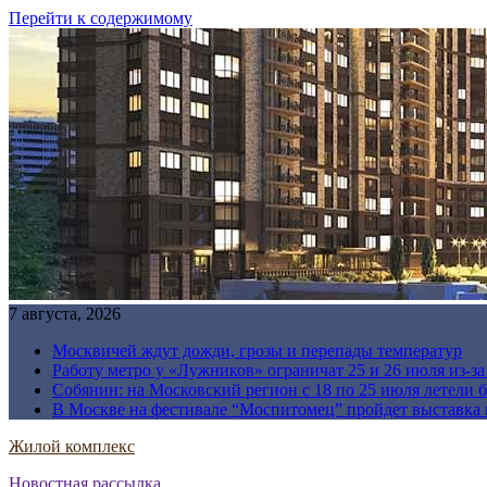
Перейти к содержимому
7 августа, 2026
Москвичей ждут дожди, грозы и перепады температур
Работу метро у «Лужников» ограничат 25 и 26 июля из-з
Собянин: на Московский регион с 18 по 25 июля летели 
В Москве на фестивале “Моспитомец” пройдет выставка 
Жилой комплекс
Новостная рассылка