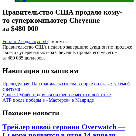
Правительство США продало кому-
то суперкомпьютер Cheyenne
за $480 000
Ferra.ru
2 года спустя
0
1 минуты
Правительство США недавно завершило аукцион по продаже
своего суперкомпьютера Cheyenne, продав его «всего»
за 480 085 долларов.
Навигация по записям
Предыдущая:
Пара занялась сексом в парке на глазах у семей
с детьми
Далее:
Рублёв поднялся на шестое место в рейтинге
АТР после победы в «Мастерсе» в Мадриде
Похожие новости
Трейлер новой героини Overwatch —
Сьерра появится в игре 14 апреля