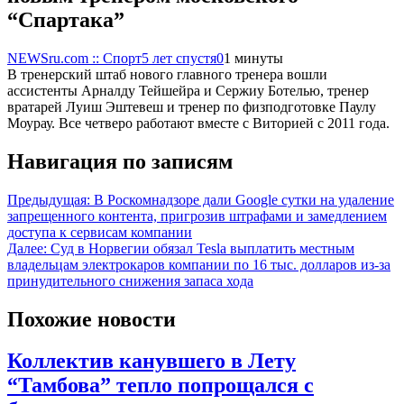
“Спартака”
NEWSru.com :: Спорт
5 лет спустя
0
1 минуты
В тренерский штаб нового главного тренера вошли
ассистенты Арналду Тейшейра и Сержиу Ботелью, тренер
вратарей Луиш Эштевеш и тренер по физподготовке Паулу
Моурау. Все четверо работают вместе с Виторией с 2011 года.
Навигация по записям
Предыдущая:
В Роскомнадзоре дали Google сутки на удаление
запрещенного контента, пригрозив штрафами и замедлением
доступа к сервисам компании
Далее:
Суд в Норвегии обязал Tesla выплатить местным
владельцам электрокаров компании по 16 тыс. долларов из-за
принудительного снижения запаса хода
Похожие новости
Коллектив канувшего в Лету
“Тамбова” тепло попрощался с