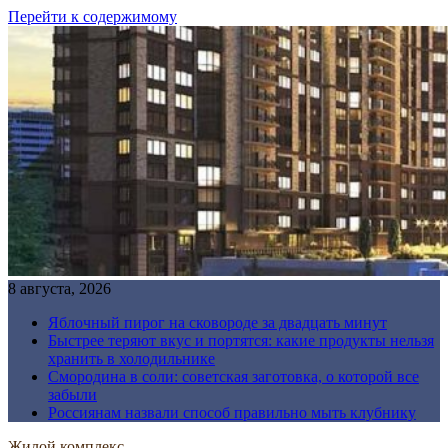
Перейти к содержимому
8 августа, 2026
Яблочный пирог на сковороде за двадцать минут
Быстрее теряют вкус и портятся: какие продукты нельзя
хранить в холодильнике
Смородина в соли: советская заготовка, о которой все
забыли
Россиянам назвали способ правильно мыть клубнику
Жилой комплекс