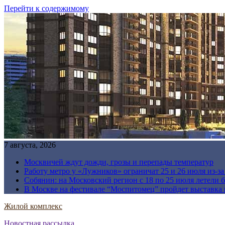
Перейти к содержимому
7 августа, 2026
Москвичей ждут дожди, грозы и перепады температур
Работу метро у «Лужников» ограничат 25 и 26 июля из-з
Собянин: на Московский регион с 18 по 25 июля летели 
В Москве на фестивале “Моспитомец” пройдет выставка 
Жилой комплекс
Новостная рассылка