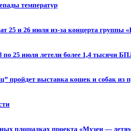
репады температур
т 25 и 26 июля из-за концерта группы «
8 по 25 июля летели более 1,4 тысячи Б
ц” пройдет выставка кошек и собак из 
сти
рных площадках проекта «Музеи — детя