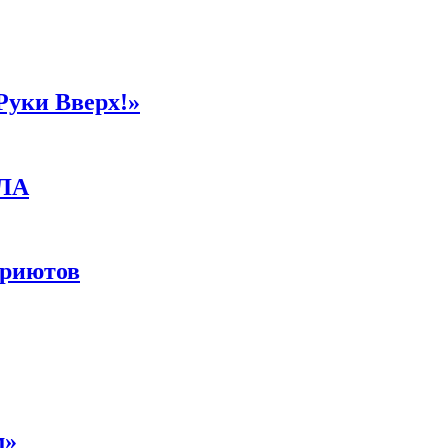
Руки Вверх!»
ПЛА
приютов
м»