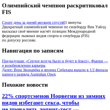
Олимпийский чемпион раскритиковал
FIS
Спорт день за днем
6 месяцев спустя
0
1 минуты
Двукратный олимпийский чемпион по сноуборду Вик Уайлд
высказал своё мнение насчёт позиции Международной
федерации лыжных видов спорта и сноуборда (FIS)
по допуску россиян.
Навигация по записям
Предыдущая:
«Сердце всегда было и будет в боксе». Фьюри —
о возобновлении карьеры
Далее:
Вера Звонарёва и японка Сибахара вышли в 1/2 финала
парного разряда Australian Open
Похожие новости
22% спортсменов Норвегии из зимних
видов избегают секса, чтобы
не провалить допинг-тест —