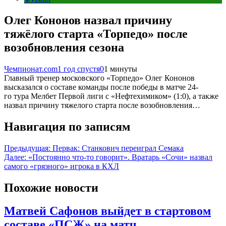
Олег Кононов назвал причину
тяжёлого старта «Торпедо» после
возобновления сезона
Чемпионат.com
1 год спустя
0
1 минуты
Главный тренер московского «Торпедо» Олег Кононов
высказался о составе команды после победы в матче 24-
го тура Мелбет Первой лиги с «Нефтехимиком» (1:0), а также
назвал причину тяжелого старта после возобновления…
Навигация по записям
Предыдущая:
Первак: Станкович переиграл Семака
Далее:
«Постоянно что-то говорит». Вратарь «Сочи» назвал
самого «грязного» игрока в КХЛ
Похожие новости
Матвей Сафонов выйдет в стартовом
составе «ПСЖ» на матч