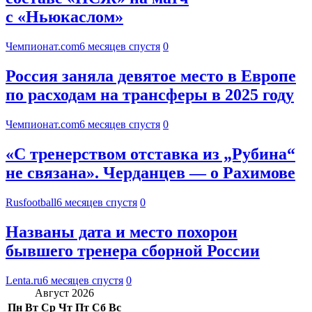
с «Ньюкаслом»
Чемпионат.com
6 месяцев спустя
0
Россия заняла девятое место в Европе
по расходам на трансферы в 2025 году
Чемпионат.com
6 месяцев спустя
0
«С тренерством отставка из „Рубина“
не связана». Черданцев — о Рахимове
Rusfootball
6 месяцев спустя
0
Названы дата и место похорон
бывшего тренера сборной России
Lenta.ru
6 месяцев спустя
0
Август 2026
Пн
Вт
Ср
Чт
Пт
Сб
Вс