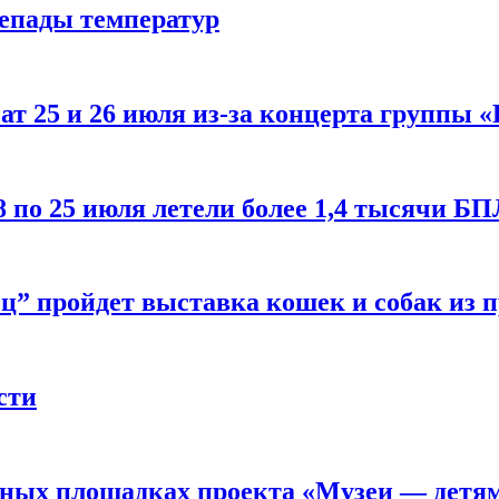
репады температур
т 25 и 26 июля из-за концерта группы «
8 по 25 июля летели более 1,4 тысячи Б
ц” пройдет выставка кошек и собак из 
сти
рных площадках проекта «Музеи — детя