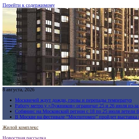
Перейти к содержимому
8 августа, 2026
Москвичей ждут дожди, грозы и перепады температур
Работу метро у «Лужников» ограничат 25 и 26 июля из-з
Собянин: на Московский регион с 18 по 25 июля летели 
В Москве на фестивале “Моспитомец” пройдет выставка 
Жилой комплекс
Новостная рассылка