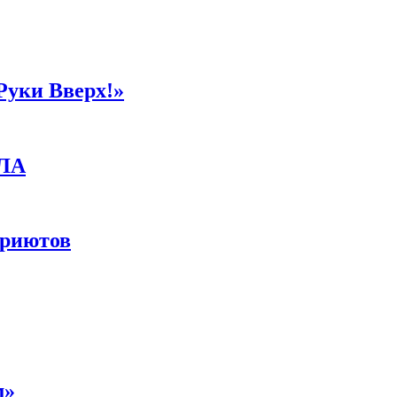
Руки Вверх!»
ПЛА
приютов
м»