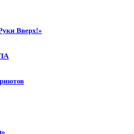
Руки Вверх!»
ПЛА
приютов
м»