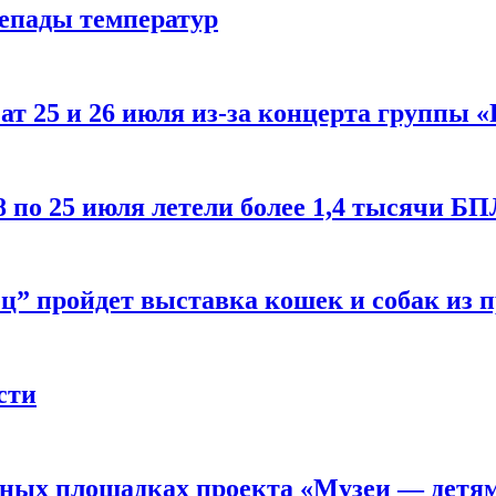
репады температур
т 25 и 26 июля из-за концерта группы «
8 по 25 июля летели более 1,4 тысячи Б
ц” пройдет выставка кошек и собак из 
сти
рных площадках проекта «Музеи — детя