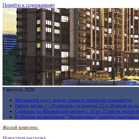
Перейти к содержимому
7 августа, 2026
Москвичей ждут дожди, грозы и перепады температур
Работу метро у «Лужников» ограничат 25 и 26 июля из-з
Собянин: на Московский регион с 18 по 25 июля летели 
В Москве на фестивале “Моспитомец” пройдет выставка 
Жилой комплекс
Новостная рассылка