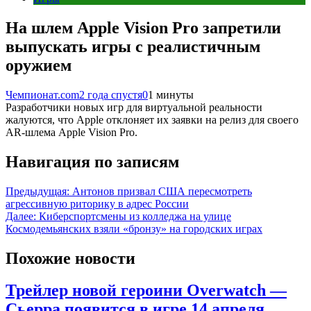
На шлем Apple Vision Pro запретили
выпускать игры с реалистичным
оружием
Чемпионат.com
2 года спустя
0
1 минуты
Разработчики новых игр для виртуальной реальности
жалуются, что Apple отклоняет их заявки на релиз для своего
AR-шлема Apple Vision Pro.
Навигация по записям
Предыдущая:
Антонов призвал США пересмотреть
агрессивную риторику в адрес России
Далее:
Киберспортсмены из колледжа на улице
Космодемьянских взяли «бронзу» на городских играх
Похожие новости
Трейлер новой героини Overwatch —
Сьерра появится в игре 14 апреля