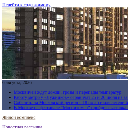
Перейти к содержимому
6 августа, 2026
Москвичей ждут дожди, грозы и перепады температур
Работу метро у «Лужников» ограничат 25 и 26 июля из-з
Собянин: на Московский регион с 18 по 25 июля летели 
В Москве на фестивале “Моспитомец” пройдет выставка 
Жилой комплекс
Новостная рассылка