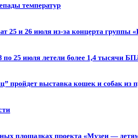
репады температур
т 25 и 26 июля из-за концерта группы «
8 по 25 июля летели более 1,4 тысячи Б
ц” пройдет выставка кошек и собак из 
сти
рных площадках проекта «Музеи — детя