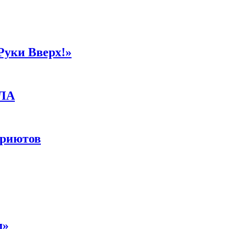
Руки Вверх!»
ПЛА
приютов
м»