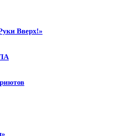
Руки Вверх!»
ПЛА
приютов
м»