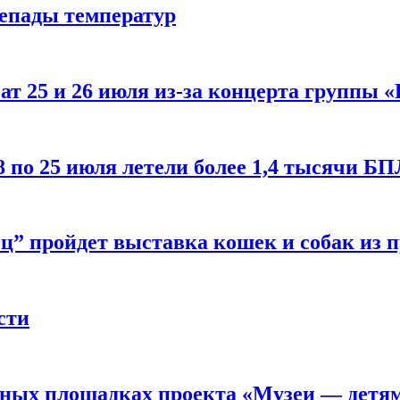
репады температур
т 25 и 26 июля из-за концерта группы «
8 по 25 июля летели более 1,4 тысячи Б
ц” пройдет выставка кошек и собак из 
сти
рных площадках проекта «Музеи — детя