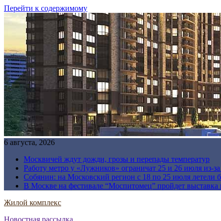
Перейти к содержимому
6 августа, 2026
Москвичей ждут дожди, грозы и перепады температур
Работу метро у «Лужников» ограничат 25 и 26 июля из-з
Собянин: на Московский регион с 18 по 25 июля летели 
В Москве на фестивале “Моспитомец” пройдет выставка 
Жилой комплекс
Новостная рассылка