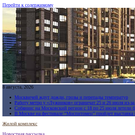
Перейти к содержимому
8 августа, 2026
Москвичей ждут дожди, грозы и перепады температур
Работу метро у «Лужников» ограничат 25 и 26 июля из-з
Собянин: на Московский регион с 18 по 25 июля летели 
В Москве на фестивале “Моспитомец” пройдет выставка 
Жилой комплекс
Новостная рассылка