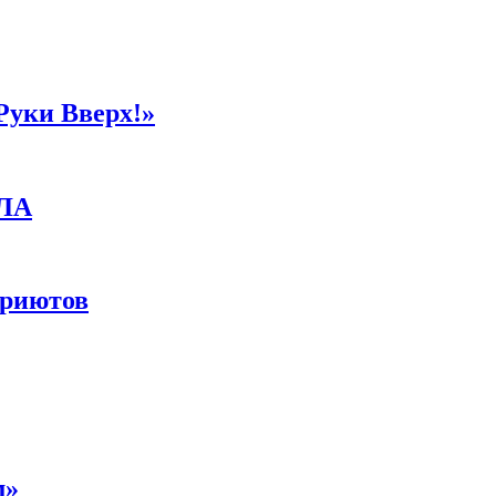
Руки Вверх!»
ПЛА
приютов
м»