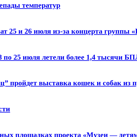
репады температур
т 25 и 26 июля из-за концерта группы «
8 по 25 июля летели более 1,4 тысячи Б
ц” пройдет выставка кошек и собак из 
сти
рных площадках проекта «Музеи — детя