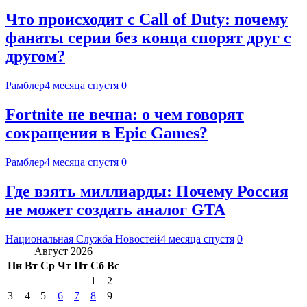
Что происходит с Call of Duty: почему
фанаты серии без конца спорят друг с
другом?
Рамблер
4 месяца спустя
0
Fortnite не вечна: о чем говорят
сокращения в Epic Games?
Рамблер
4 месяца спустя
0
Где взять миллиарды: Почему Россия
не может создать аналог GTA
Национальная Служба Новостей
4 месяца спустя
0
Август 2026
Пн
Вт
Ср
Чт
Пт
Сб
Вс
1
2
3
4
5
6
7
8
9