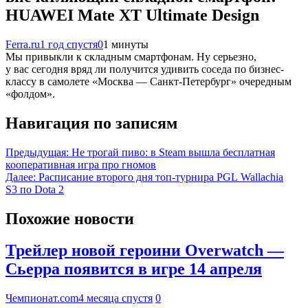
HUAWEI Mate XT Ultimate Design
Ferra.ru
1 год спустя
0
1 минуты
Мы привыкли к складным смартфонам. Ну серьезно,
у вас сегодня вряд ли получится удивить соседа по бизнес-
классу в самолете «Москва — Санкт-Петербург» очередным
«фолдом».
Навигация по записям
Предыдущая:
Не трогай пиво: в Steam вышла бесплатная
кооперативная игра про гномов
Далее:
Расписание второго дня топ-турнира PGL Wallachia
S3 по Dota 2
Похожие новости
Трейлер новой героини Overwatch —
Сьерра появится в игре 14 апреля
Чемпионат.com
4 месяца спустя
0