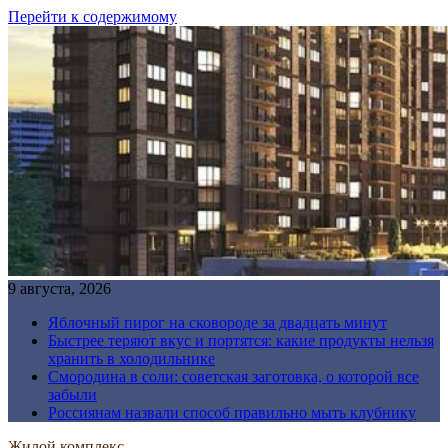
Перейти к содержимому
9 августа, 2026
Яблочный пирог на сковороде за двадцать минут
Быстрее теряют вкус и портятся: какие продукты нельзя
хранить в холодильнике
Смородина в соли: советская заготовка, о которой все
забыли
Россиянам назвали способ правильно мыть клубнику
Жилой комплекс