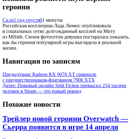
героини
Cq.ru
1 год спустя
0
1 минуты
Российская косплеерша Лада Люмос опубликовала
в социальных сетях долгожданный косплей на Миту
из MiSide. Своим фотосетом девушка постаралась показать,
как бы героиня популярной игры выглядела в реальной
жизни.
Навигация по записям
Предыдущая:
Radeon RX 9070 XT сравнили
с предшественником-флагманом 7900 XTX
Далее:
Пиковый онлайн Split Fiction превысил 254 тысячи
человек в Steam — это новый рекорд
Похожие новости
Трейлер новой героини Overwatch —
Сьерра появится в игре 14 апреля