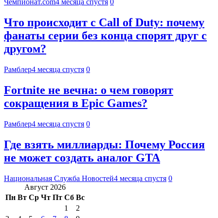
Чемпионат.com
4 месяца спустя
0
Что происходит с Call of Duty: почему
фанаты серии без конца спорят друг с
другом?
Рамблер
4 месяца спустя
0
Fortnite не вечна: о чем говорят
сокращения в Epic Games?
Рамблер
4 месяца спустя
0
Где взять миллиарды: Почему Россия
не может создать аналог GTA
Национальная Служба Новостей
4 месяца спустя
0
Август 2026
Пн
Вт
Ср
Чт
Пт
Сб
Вс
1
2