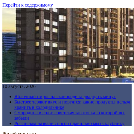
Перейти к содержимому
10 августа, 2026
Яблочный пирог на сковороде за двадцать минут
Быстрее теряют вкус и портятся: какие продукты нельзя
хранить в холодильнике
Смородина в соли: советская заготовка, о которой все
забыли
Россиянам назвали способ правильно мыть клубнику
Жилой комплекс