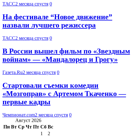
ТАСС
2 месяца спустя
0
На фестивале “Новое движение”
назвали лучшего режиссера
ТАСС
2 месяца спустя
0
В России вышел фильм по «Звездным
войнам» — «Мандалорец и Грогу»
Газета.Ru
2 месяца спустя
0
Стартовали съемки комедии
«Мозгоправ» с Артемом Ткаченко —
первые кадры
Чемпионат.com
2 месяца спустя
0
Август 2026
Пн
Вт
Ср
Чт
Пт
Сб
Вс
1
2