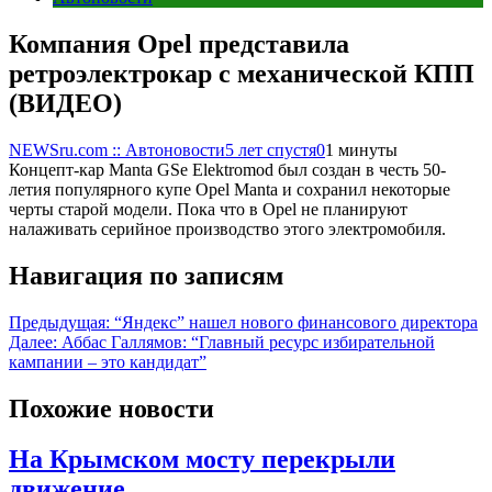
Компания Opel представила
ретроэлектрокар с механической КПП
(ВИДЕО)
NEWSru.com :: Автоновости
5 лет спустя
0
1 минуты
Концепт-кар Manta GSe Elektromod был создан в честь 50-
летия популярного купе Opel Manta и сохранил некоторые
черты старой модели. Пока что в Opel не планируют
налаживать серийное производство этого электромобиля.
Навигация по записям
Предыдущая:
“Яндекс” нашел нового финансового директора
Далее:
Аббас Галлямов: “Главный ресурс избирательной
кампании – это кандидат”
Похожие новости
На Крымском мосту перекрыли
движение