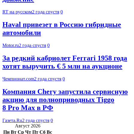
RT на русском
2 года спустя
0
Haval привезет в Россию гибридные
автомобили
Motor.ru
2 года спустя
0
За редкий кабриолет Ferrari 1958 года
хотят выручить € 5 млн на аукционе
Чемпионат.com
2 года спустя
0
Компания Chery запустила сервисную
акцию для полноприводных Tiggo
8 Pro Max в РФ
Газета.Ru
2 года спустя
0
Август 2026
Пн
Вт
Ср
Чт
Пт
Сб
Вс