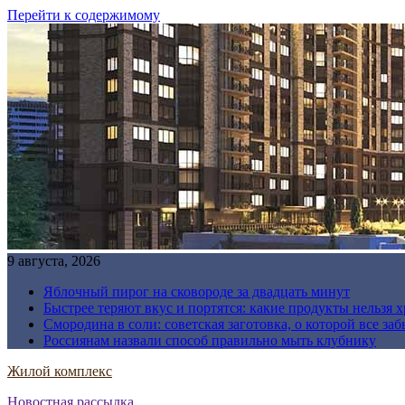
Перейти к содержимому
9 августа, 2026
Яблочный пирог на сковороде за двадцать минут
Быстрее теряют вкус и портятся: какие продукты нельзя 
Смородина в соли: советская заготовка, о которой все за
Россиянам назвали способ правильно мыть клубнику
Жилой комплекс
Новостная рассылка