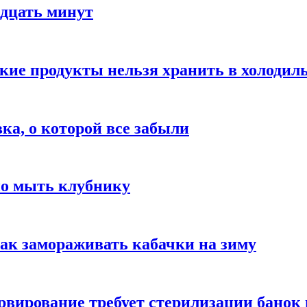
адцать минут
акие продукты нельзя хранить в холодил
вка, о которой все забыли
но мыть клубнику
ак замораживать кабачки на зиму
вирование требует стерилизации банок 