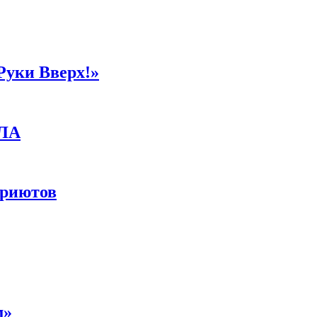
Руки Вверх!»
ПЛА
приютов
м»