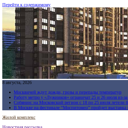
Перейти к содержимому
8 августа, 2026
Москвичей ждут дожди, грозы и перепады температур
Работу метро у «Лужников» ограничат 25 и 26 июля из-з
Собянин: на Московский регион с 18 по 25 июля летели 
В Москве на фестивале “Моспитомец” пройдет выставка 
Жилой комплекс
Новостная рассылка