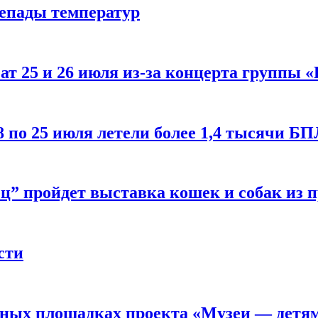
репады температур
т 25 и 26 июля из-за концерта группы «
8 по 25 июля летели более 1,4 тысячи Б
ц” пройдет выставка кошек и собак из 
сти
рных площадках проекта «Музеи — детя