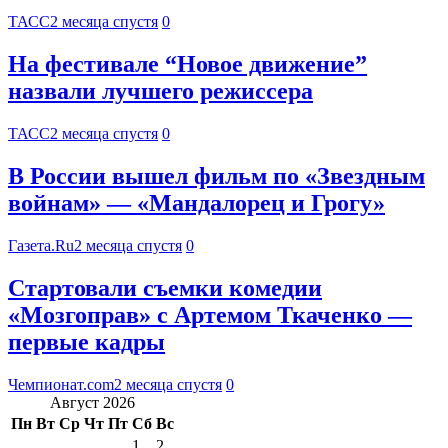
ТАСС
2 месяца спустя
0
На фестивале “Новое движение”
назвали лучшего режиссера
ТАСС
2 месяца спустя
0
В России вышел фильм по «Звездным
войнам» — «Мандалорец и Грогу»
Газета.Ru
2 месяца спустя
0
Стартовали съемки комедии
«Мозгоправ» с Артемом Ткаченко —
первые кадры
Чемпионат.com
2 месяца спустя
0
Август 2026
Пн
Вт
Ср
Чт
Пт
Сб
Вс
1
2