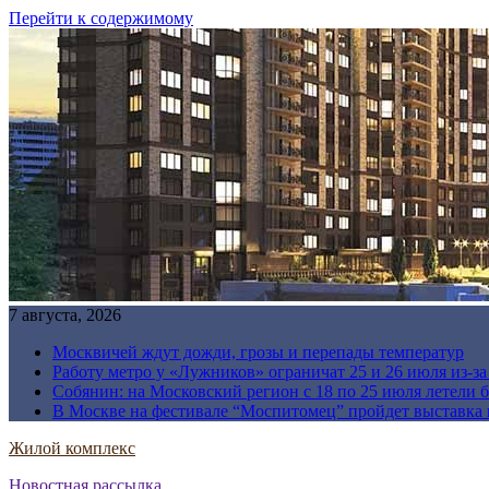
Перейти к содержимому
7 августа, 2026
Москвичей ждут дожди, грозы и перепады температур
Работу метро у «Лужников» ограничат 25 и 26 июля из-з
Собянин: на Московский регион с 18 по 25 июля летели 
В Москве на фестивале “Моспитомец” пройдет выставка 
Жилой комплекс
Новостная рассылка