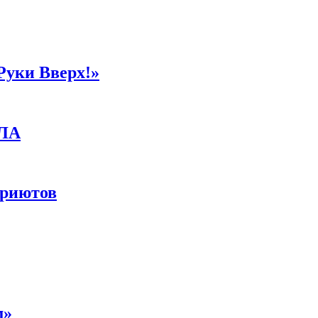
Руки Вверх!»
ПЛА
приютов
м»