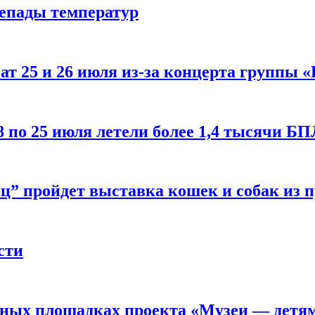
репады температур
т 25 и 26 июля из-за концерта группы «
8 по 25 июля летели более 1,4 тысячи Б
ц” пройдет выставка кошек и собак из 
сти
рных площадках проекта «Музеи — детя