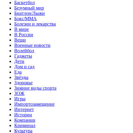
Баскетбол
Безумный мир
Биатлон/Лыжи
Бокс/MMA
Болезни и лекарства
В мире
В России
Вещи
Военные новости
Волейбол
Гаджеты
Дети
Дом и сад
Еда
Звёзды
Здоровье
Зимние виды спорта
ЗОЖ
Игры
Импортозамещение
Интернет
Истории
Компании
Криминал
Культура