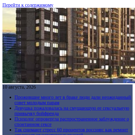
Перейти к содержимому
10 августа, 2026
Прожившие много лет в браке люди дали неожиданный
совет молодым парам
Девушка пожаловалась на смущающую ее сексуальную
привычку бойфренда
Психолог опровергла распространенное заблуждение о
спонтанном сексе
Так снимают стресс 60 процентов россиян: как ремонт