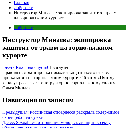
Главная
Лайфхаки
Инструктор Минаева: экипировка защитит от травм
на горнолыжном курорте
Лайфхаки
Инструктор Минаева: экипировка
защитит от травм на горнолыжном
курорте
Газета.Ru
2 года спустя
0
1 минуты
Правильная экипировка поможет защититься от травм
при катании на горнолыжном курорте. Об этом «Пятому
каналу» рассказала инструктор по горнолыжному спорту
Ольга Минаева.
Навигация по записям
Предыдущая:
Российская стюардесса раскрыла содержимое
своей рабочей сумки
Далее:
Sexualities: отношение молодых женщин к сексу
обусловлено социальными нормами