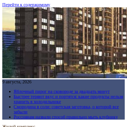
Перейти к содержимому
9 августа, 2026
Яблочный пирог на сковороде за двадцать минут
Быстрее теряют вкус и портятся: какие продукты нельзя
хранить в холодильнике
Смородина в соли: советская заготовка, о которой все
забыли
Россиянам назвали способ правильно мыть клубнику
Жилой комплекс