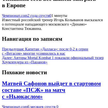
в Европе
Чемпионат.com
2 года спустя
0
1 минуты
Известный российский тренер Игорь Колыванов высказался
о потенциале нападающего московского «Динамо»
Константина Тюкавина.
Навигация по записям
Предыдущая:
Капитан «Далласа»: после 0-2 в серии
с «Вегасом» многие усомнились в нас
Далее:
Авторы Mortal Kombat 1 показали официальный тизер
Хоумлендера из «Пацанов»
Похожие новости
Матвей Сафонов выйдет в стартовом
составе «ПСЖ» на матч
с «Ньюкаслом»
Чемпионат.com
6 месяцев спустя
0