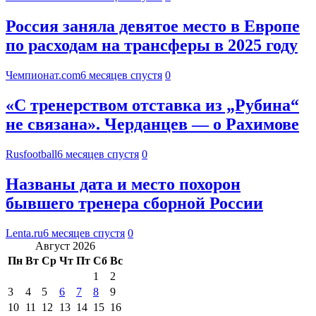
Россия заняла девятое место в Европе
по расходам на трансферы в 2025 году
Чемпионат.com
6 месяцев спустя
0
«С тренерством отставка из „Рубина“
не связана». Черданцев — о Рахимове
Rusfootball
6 месяцев спустя
0
Названы дата и место похорон
бывшего тренера сборной России
Lenta.ru
6 месяцев спустя
0
Август 2026
Пн
Вт
Ср
Чт
Пт
Сб
Вс
1
2
3
4
5
6
7
8
9
10
11
12
13
14
15
16