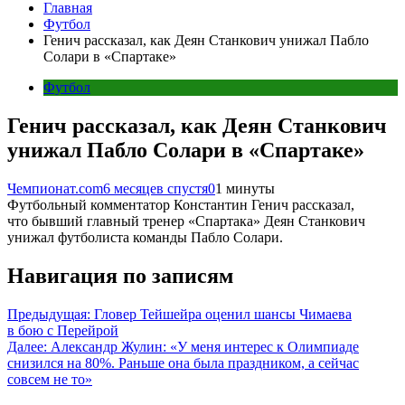
Главная
Футбол
Генич рассказал, как Деян Станкович унижал Пабло
Солари в «Спартаке»
Футбол
Генич рассказал, как Деян Станкович
унижал Пабло Солари в «Спартаке»
Чемпионат.com
6 месяцев спустя
0
1 минуты
Футбольный комментатор Константин Генич рассказал,
что бывший главный тренер «Спартака» Деян Станкович
унижал футболиста команды Пабло Солари.
Навигация по записям
Предыдущая:
Гловер Тейшейра оценил шансы Чимаева
в бою с Перейрой
Далее:
Александр Жулин: «У меня интерес к Олимпиаде
снизился на 80%. Раньше она была праздником, а сейчас
совсем не то»