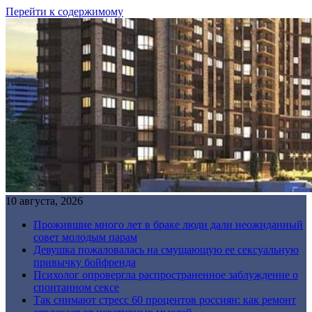
Перейти к содержимому
10 августа, 2026
Прожившие много лет в браке люди дали неожиданный
совет молодым парам
Девушка пожаловалась на смущающую ее сексуальную
привычку бойфренда
Психолог опровергла распространенное заблуждение о
спонтанном сексе
Так снимают стресс 60 процентов россиян: как ремонт