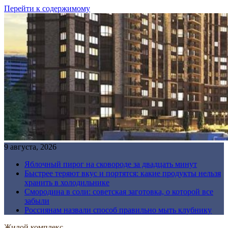
Перейти к содержимому
9 августа, 2026
Яблочный пирог на сковороде за двадцать минут
Быстрее теряют вкус и портятся: какие продукты нельзя
хранить в холодильнике
Смородина в соли: советская заготовка, о которой все
забыли
Россиянам назвали способ правильно мыть клубнику
Жилой комплекс