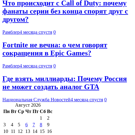
Что происходит с Call of Duty: почему
фанаты серии без конца спорят друг с
другом?
Рамблер
4 месяца спустя
0
Fortnite не вечна: о чем говорят
сокращения в Epic Games?
Рамблер
4 месяца спустя
0
Где взять миллиарды: Почему Россия
не может создать аналог GTA
Национальная Служба Новостей
4 месяца спустя
0
Август 2026
Пн
Вт
Ср
Чт
Пт
Сб
Вс
1
2
3
4
5
6
7
8
9
10
11
12
13
14
15
16