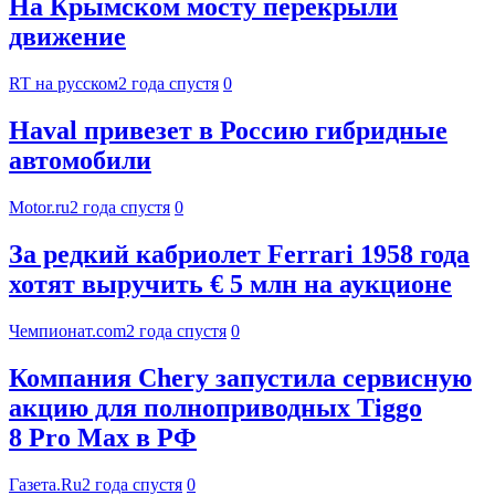
На Крымском мосту перекрыли
движение
RT на русском
2 года спустя
0
Haval привезет в Россию гибридные
автомобили
Motor.ru
2 года спустя
0
За редкий кабриолет Ferrari 1958 года
хотят выручить € 5 млн на аукционе
Чемпионат.com
2 года спустя
0
Компания Chery запустила сервисную
акцию для полноприводных Tiggo
8 Pro Max в РФ
Газета.Ru
2 года спустя
0