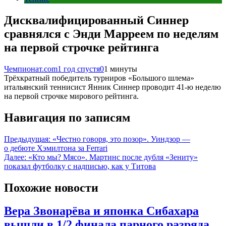
Дисквалифицированный Синнер
сравнялся с Энди Марреем по неделям
на первой строчке рейтинга
Чемпионат.com
1 год спустя
0
1 минуты
Трёхкратный победитель турниров «Большого шлема»
итальянский теннисист Янник Синнер проводит 41-ю неделю
на первой строчке мирового рейтинга.
Навигация по записям
Предыдущая:
«Честно говоря, это позор». Уиндзор —
о дебюте Хэмилтона за Ferrari
Далее:
«Кто мы? Мясо». Мартинс после дубля «Зениту»
показал футболку с надписью, как у Титова
Похожие новости
Вера Звонарёва и японка Сибахара
вышли в 1/2 финала парного разряда