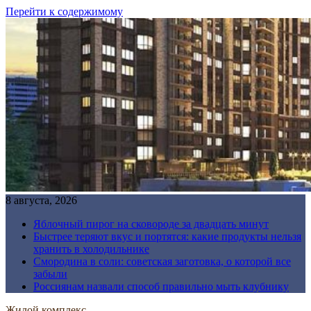
Перейти к содержимому
8 августа, 2026
Яблочный пирог на сковороде за двадцать минут
Быстрее теряют вкус и портятся: какие продукты нельзя
хранить в холодильнике
Смородина в соли: советская заготовка, о которой все
забыли
Россиянам назвали способ правильно мыть клубнику
Жилой комплекс