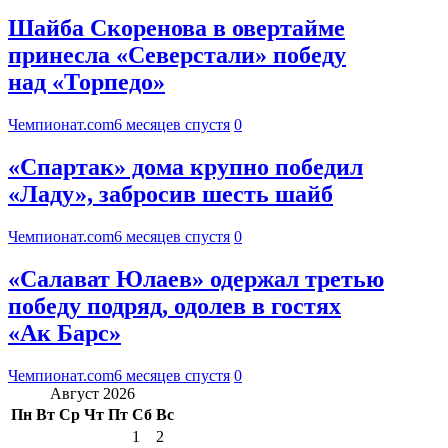
Шайба Скоренова в овертайме
принесла «Северстали» победу
над «Торпедо»
Чемпионат.com
6 месяцев спустя
0
«Спартак» дома крупно победил
«Ладу», забросив шесть шайб
Чемпионат.com
6 месяцев спустя
0
«Салават Юлаев» одержал третью
победу подряд, одолев в гостях
«Ак Барс»
Чемпионат.com
6 месяцев спустя
0
Август 2026
Пн
Вт
Ср
Чт
Пт
Сб
Вс
1
2