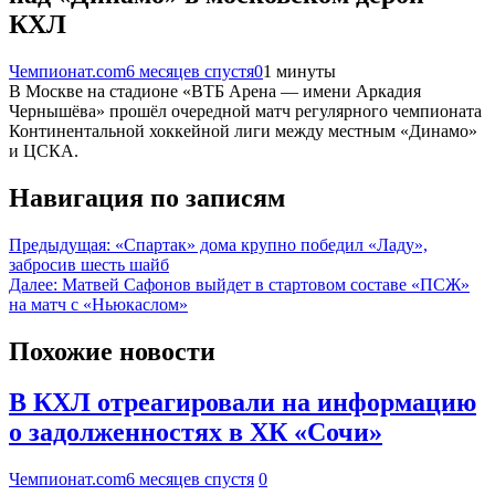
КХЛ
Чемпионат.com
6 месяцев спустя
0
1 минуты
В Москве на стадионе «ВТБ Арена — имени Аркадия
Чернышёва» прошёл очередной матч регулярного чемпионата
Континентальной хоккейной лиги между местным «Динамо»
и ЦСКА.
Навигация по записям
Предыдущая:
«Спартак» дома крупно победил «Ладу»,
забросив шесть шайб
Далее:
Матвей Сафонов выйдет в стартовом составе «ПСЖ»
на матч с «Ньюкаслом»
Похожие новости
В КХЛ отреагировали на информацию
о задолженностях в ХК «Сочи»
Чемпионат.com
6 месяцев спустя
0