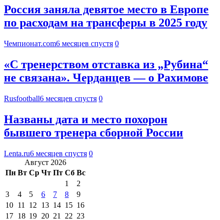
Россия заняла девятое место в Европе
по расходам на трансферы в 2025 году
Чемпионат.com
6 месяцев спустя
0
«С тренерством отставка из „Рубина“
не связана». Черданцев — о Рахимове
Rusfootball
6 месяцев спустя
0
Названы дата и место похорон
бывшего тренера сборной России
Lenta.ru
6 месяцев спустя
0
Август 2026
Пн
Вт
Ср
Чт
Пт
Сб
Вс
1
2
3
4
5
6
7
8
9
10
11
12
13
14
15
16
17
18
19
20
21
22
23