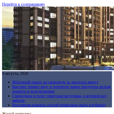
Перейти к содержимому
9 августа, 2026
Яблочный пирог на сковороде за двадцать минут
Быстрее теряют вкус и портятся: какие продукты нельзя
хранить в холодильнике
Смородина в соли: советская заготовка, о которой все
забыли
Россиянам назвали способ правильно мыть клубнику
Жилой комплекс