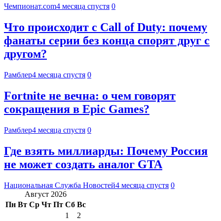
Чемпионат.com
4 месяца спустя
0
Что происходит с Call of Duty: почему
фанаты серии без конца спорят друг с
другом?
Рамблер
4 месяца спустя
0
Fortnite не вечна: о чем говорят
сокращения в Epic Games?
Рамблер
4 месяца спустя
0
Где взять миллиарды: Почему Россия
не может создать аналог GTA
Национальная Служба Новостей
4 месяца спустя
0
Август 2026
Пн
Вт
Ср
Чт
Пт
Сб
Вс
1
2