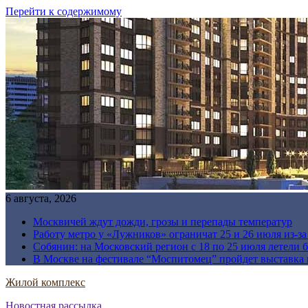
Перейти к содержимому
6 августа, 2026
Москвичей ждут дожди, грозы и перепады температур
Работу метро у «Лужников» ограничат 25 и 26 июля из-з
Собянин: на Московский регион с 18 по 25 июля летели 
В Москве на фестивале “Моспитомец” пройдет выставка 
Жилой комплекс
Новостная рассылка