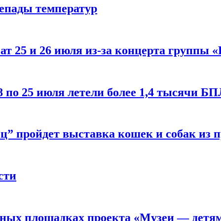
репады температур
т 25 и 26 июля из-за концерта группы «
8 по 25 июля летели более 1,4 тысячи Б
ц” пройдет выставка кошек и собак из 
сти
рных площадках проекта «Музеи — детя