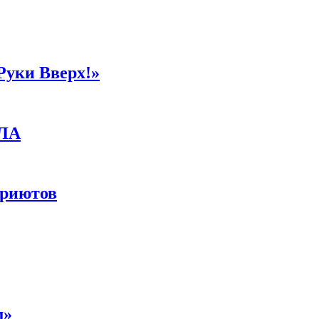
Руки Вверх!»
ПЛА
приютов
м»