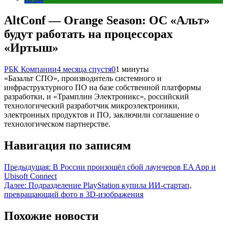
AltConf — Orange Season: ОС «Альт»
будут работать на процессорах
«Иртыш»
РБК Компании
4 месяца спустя
0
1 минуты
«Базальт СПО», производитель системного и
инфраструктурного ПО на базе собственной платформы
разработки, и «Трамплин Электроникс», российский
технологический разработчик микроэлектроники,
электронных продуктов и ПО, заключили соглашение о
технологическом партнерстве.
Навигация по записям
Предыдущая:
В России произошёл сбой лаунчеров EA App и
Ubisoft Connect
Далее:
Подразделение PlayStation купила ИИ-стартап,
превращающий фото в 3D-изображения
Похожие новости