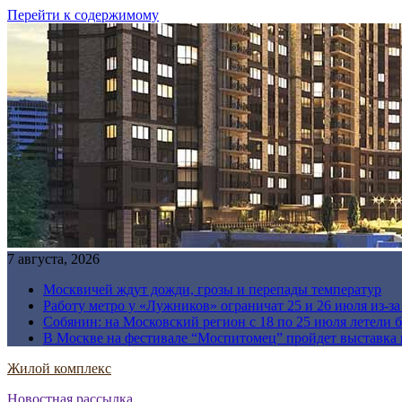
Перейти к содержимому
7 августа, 2026
Москвичей ждут дожди, грозы и перепады температур
Работу метро у «Лужников» ограничат 25 и 26 июля из-з
Собянин: на Московский регион с 18 по 25 июля летели 
В Москве на фестивале “Моспитомец” пройдет выставка 
Жилой комплекс
Новостная рассылка