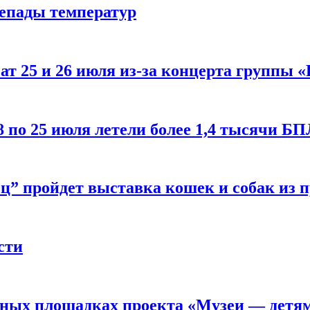
репады температур
т 25 и 26 июля из-за концерта группы «
8 по 25 июля летели более 1,4 тысячи Б
ц” пройдет выставка кошек и собак из 
сти
рных площадках проекта «Музеи — детя