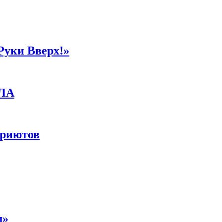
Руки Вверх!»
ПЛА
приютов
м»