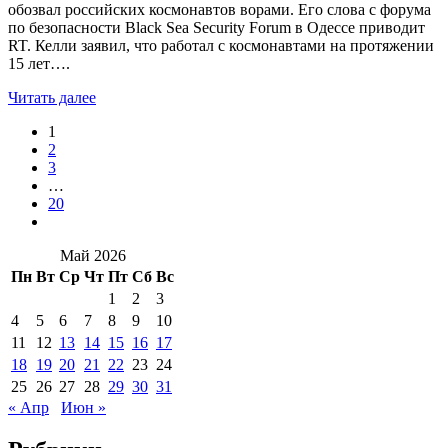
обозвал российских космонавтов ворами. Его слова с форума
по безопасности Black Sea Security Forum в Одессе приводит
RT. Келли заявил, что работал с космонавтами на протяжении
15 лет….
Читать далее
1
2
3
…
20
Май 2026
Пн
Вт
Ср
Чт
Пт
Сб
Вс
1
2
3
4
5
6
7
8
9
10
11
12
13
14
15
16
17
18
19
20
21
22
23
24
25
26
27
28
29
30
31
« Апр
Июн »