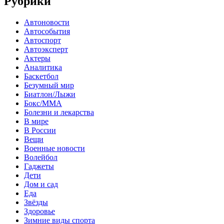
Рубрики
Автоновости
Автособытия
Автоспорт
Автоэксперт
Актеры
Аналитика
Баскетбол
Безумный мир
Биатлон/Лыжи
Бокс/MMA
Болезни и лекарства
В мире
В России
Вещи
Военные новости
Волейбол
Гаджеты
Дети
Дом и сад
Еда
Звёзды
Здоровье
Зимние виды спорта