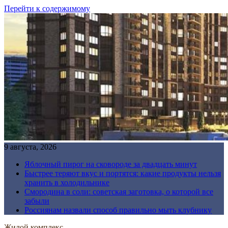
Перейти к содержимому
9 августа, 2026
Яблочный пирог на сковороде за двадцать минут
Быстрее теряют вкус и портятся: какие продукты нельзя
хранить в холодильнике
Смородина в соли: советская заготовка, о которой все
забыли
Россиянам назвали способ правильно мыть клубнику
Жилой комплекс