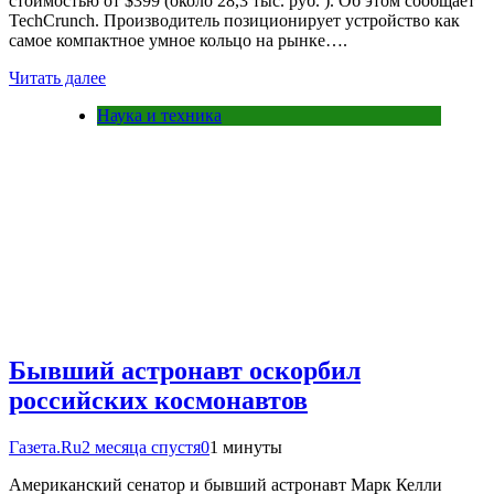
стоимостью от $399 (около 28,3 тыс. руб. ). Об этом сообщает
TechCrunch. Производитель позиционирует устройство как
самое компактное умное кольцо на рынке….
Читать далее
Наука и техника
Бывший астронавт оскорбил
российских космонавтов
Газета.Ru
2 месяца спустя
0
1 минуты
Американский сенатор и бывший астронавт Марк Келли